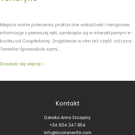
Miejsca warte polecenia, praktyczne wskazówki i nietypowe
informacje z pierwszej ręki, zamknięte są w interaktywnym e-
booku od CoupleAway. Znajdziecie w nim też część od Loca
Tenerife! Sprawdźcie sami…
Dowiedz się więcej »
Kontakt
D
ż
esika Anna Szczęsny
+34 604 347 854
info@locatenerife.com