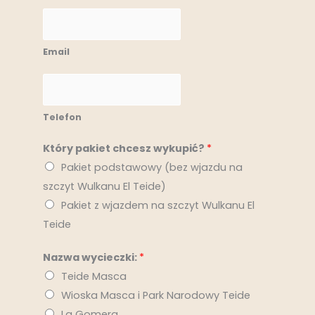
e
E
*
m
Email
a
i
T
l
e
*
Telefon
l
e
Który pakiet chcesz wykupić?
*
f
Pakiet podstawowy (bez wjazdu na
o
szczyt Wulkanu El Teide)
n
Pakiet z wjazdem na szczyt Wulkanu El
*
Teide
Nazwa wycieczki:
*
Teide Masca
Wioska Masca i Park Narodowy Teide
La Gomera