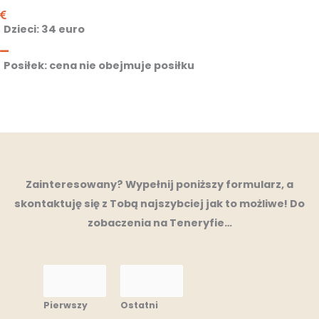
Dzieci
: 34 euro
Posiłek:
cena nie obejmuje posiłku
Zainteresowany? Wypełnij poniższy formularz, a
skontaktuję się z Tobą najszybciej jak to możliwe! Do
zobaczenia na Teneryfie…
N
a
Pierwszy
Ostatni
m