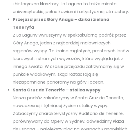
i historyczne klasztory. La Laguna to także miasto
uniwersyteckie, pełne kawiarni i artystycznej atmosfery.
Przejazd przez Góry Anaga – dzika i zielona
Teneryfa
Z La Laguny wyruszymy w spektakularną podróż przez
Góry Anaga, jeden z najbardziej malowniczych
regionów wyspy. To kraina mglistych, prastarych lasów
laurowych i stromych wąwozów, która wygląda jak z
innego świata. W czasie przejazdu zatrzymamy się w
punkcie widokowym, skąd roztaczają się
niezapomniane panoramy na góry i ocean.
Santa Cruz de Tenerife – stolica wyspy
Naszą podróż zakończymy w Santa Cruz de Tenerife,
nowoczesnej i tętniącej życiem stolicy wyspy.
Zobaczymy charakterystyczny Auditorio de Tenerife,
porównywany do Opery w Sydney, odwiedzimy Plaza
de España – największy plac na Wyspach Kanaryjskich,