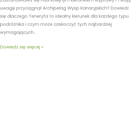
uwagę przyciągnął Archipelag Wysp Kanaryjskich? Dowiedz
się dlaczego Teneryfa to idealny kierunek dla każdego typu
podróżnika i czym może zaskoczyć tych najbardziej
wymagających…
Dowiedz się więcej »
Papas
Canarias
–
przysmak,
który
łączy
pokolenia…