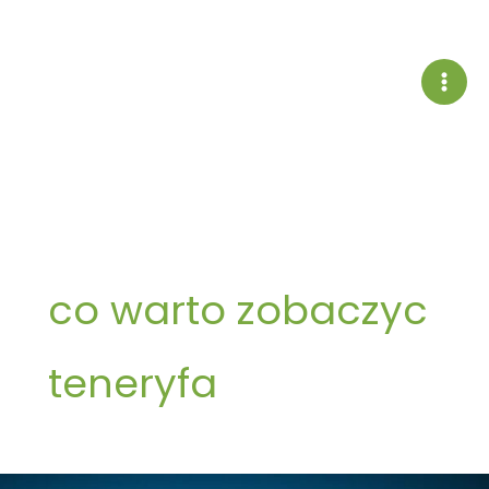
Przejdź
do
treści
co warto zobaczyc
teneryfa
Żyj,