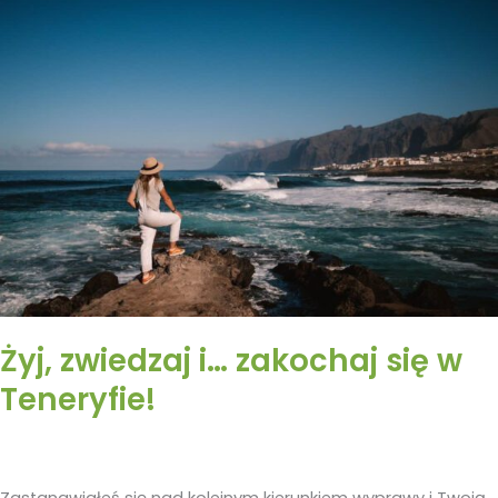
zwiedzaj
i…
zakochaj
się
w
Teneryfie!
Żyj, zwiedzaj i… zakochaj się w
Teneryfie!
Zastanawiałeś się nad kolejnym kierunkiem wyprawy i Twoją