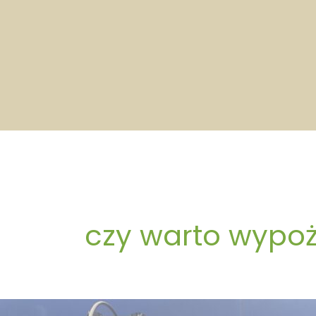
Przejdź
do
treści
czy warto wypoż
Transport