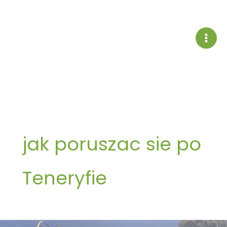
Przejdź
do
treści
jak poruszac sie po
Teneryfie
Transport