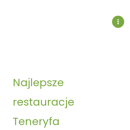
Przejdź
do
treści
Najlepsze
restauracje
Teneryfa