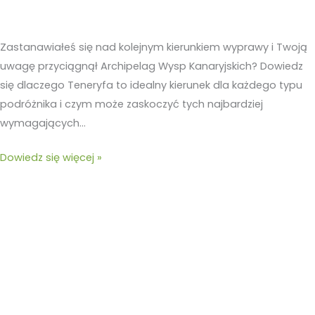
Zastanawiałeś się nad kolejnym kierunkiem wyprawy i Twoją
uwagę przyciągnął Archipelag Wysp Kanaryjskich? Dowiedz
się dlaczego Teneryfa to idealny kierunek dla każdego typu
podróżnika i czym może zaskoczyć tych najbardziej
wymagających…
Dowiedz się więcej »
Papas
Canarias
–
przysmak,
który
łączy