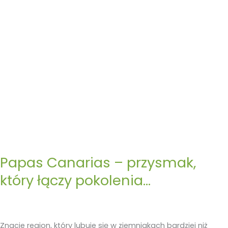
pokolenia…
Papas Canarias – przysmak,
który łączy pokolenia…
Znacie region, który lubuje się w ziemniakach bardziej niż