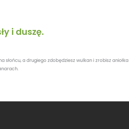
y i duszę.
na słońcu, a drugiego zdobędziesz wulkan i zrobisz aniołk
anarach.