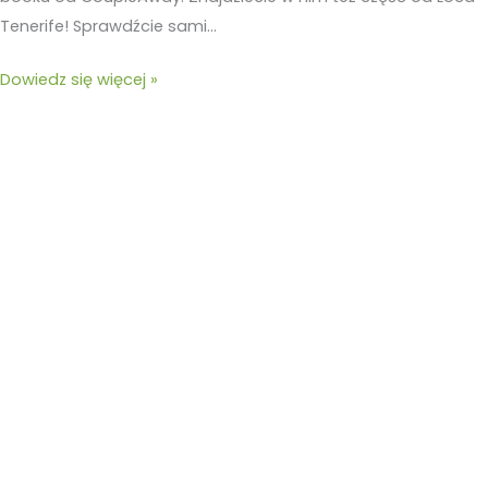
Tenerife! Sprawdźcie sami…
Dowiedz się więcej »
Teneryfa.
Wyspa
kojąca
zmysły
i
duszę.