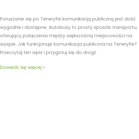
Poruszanie się po Teneryfie komunikacją publiczną jest dość
wygodne i dostępne. Autobusy to prosty sposób transportu,
oferujący połączenia między większością miejscowości na
wyspie. Jak funkcjonuje komunikacja publiczna na Teneryfie?
Przeczytaj ten wpis i przygotuj się do drogi!
Dowiedz się więcej »
La
Gomera:
Mały
raj
w
sercu
Oceanu