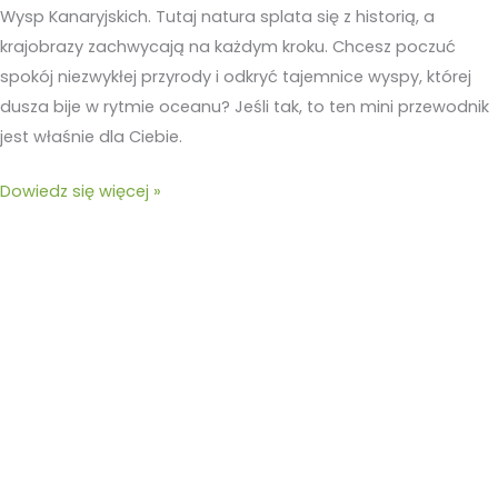
Wysp Kanaryjskich. Tutaj natura splata się z historią, a
krajobrazy zachwycają na każdym kroku. Chcesz poczuć
spokój niezwykłej przyrody i odkryć tajemnice wyspy, której
dusza bije w rytmie oceanu? Jeśli tak, to ten mini przewodnik
jest właśnie dla Ciebie.
Dowiedz się więcej »
Interaktywny
przewodnik
po
Teneryfie